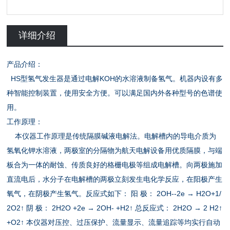
详细介绍
产品介绍：
HS型氢气发生器是通过电解KOH的水溶液制备氢气。机器内设有多
种智能控制装置，使用安全方便。可以满足国内外各种型号的色谱使
用。
工作原理：
本仪器工作原理是传统隔膜碱液电解法。电解槽内的导电介质为
氢氧化钾水溶液，两极室的分隔物为航天电解设备用优质隔膜，与端
板合为一体的耐蚀、传质良好的格栅电极等组成电解槽。向两极施加
直流电后，水分子在电解槽的两极立刻发生电化学反应，在阳极产生
氧气，在阴极产生氢气。反应式如下： 阳 极： 2OH--2e → H2O+1/
2O2↑ 阴 极： 2H2O +2e → 2OH- +H2↑ 总反应式： 2H2O → 2 H2↑
+O2↑ 本仪器对压控、过压保护、流量显示、流量追踪等均实行自动