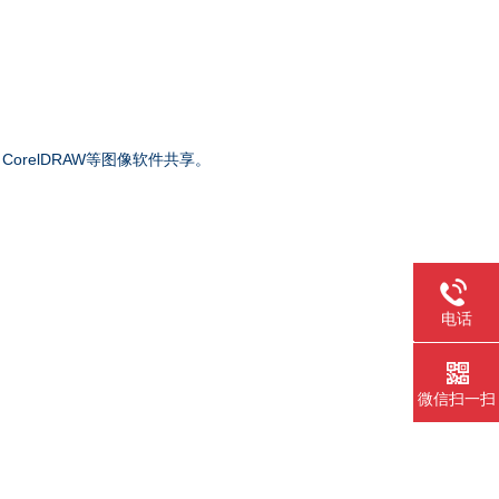
p、CorelDRAW等图像软件共享。
电话
010-8249
微信扫一扫