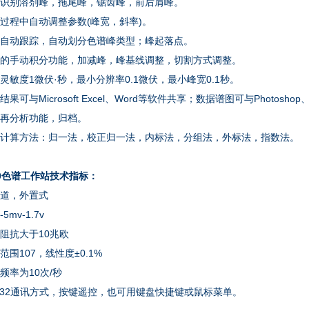
动识别溶剂峰，拖尾峰，锯齿峰，前后肩峰。
析过程中自动调整参数(峰宽，斜率)。
线自动跟踪，自动划分色谱峰类型；峰起落点。
强大的手动积分功能，加减峰，峰基线调整，切割方式调整。
分灵敏度1微伏·秒，最小分辨率0.1微伏，最小峰宽0.1秒。
据结果可与Microsoft Excel、Word等软件共享；数据谱图可与Photosho
据再分析功能，归档。
定量计算方法：归一法，校正归一法，内标法，分组法，外标法，指数法。
00色谱工作站技术指标：
通道，外置式
5mv-1.7v
入阻抗大于10兆欧
态范围107，线性度±0.1%
样频率为10次/秒
S232通讯方式，按键遥控，也可用键盘快捷键或鼠标菜单。