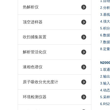
1.自
热解析仪
2.分
3.基
4.
顶空进样器
5.积
6.数
吹扫捕集装置
7.数
8.
解析管活化仪
N20
液相色谱仪
1.双
2.输出-
原子吸收分光光度计
3.输
4.动
环境检测仪器
5.采
6.R