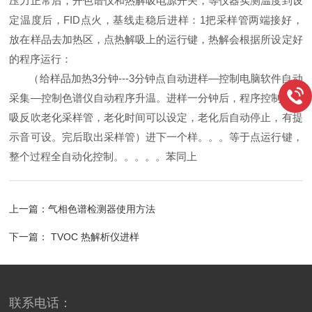
压力正常后，开色谱仪和热解吸电源开关，等仪器实测温度到设
定温度后，FID点火，基线走稳后进样：1把采样管两端接好，
放在样品去加热区，点热解吸上的运行键，热解会根据所设定好
的程序运行：
（给样品加热3分钟---3分钟点自动进样—控制电脑软件自动
采集—控制色谱仪自动程序升温。进样一分钟后，程序控制热解
吸反吹老化采样管，老化时间可以设定，老化后自动停止，有提
示音可设。完后取出采样管）进下一个样。。。等于点运行键，
整个过程全自动化控制。。。。。苯同上
上一篇：
气相色谱检测器使用方法
下一篇：
TVOC 热解析仪进样
联系电话：